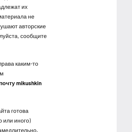
адлежат их
материала не
рушают авторские
луйста, сообщите
права каким-то
им
почту mikushkin
йта готова
 или иного)
амедлительно.