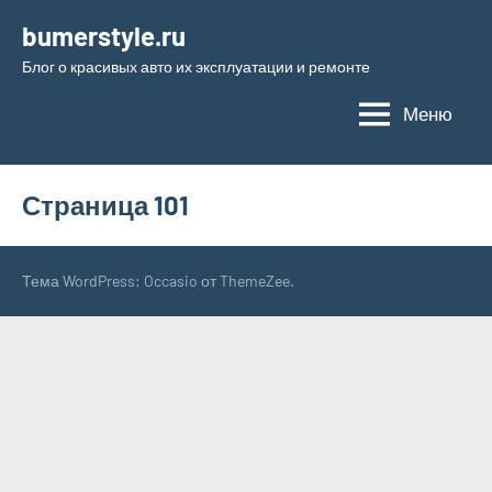
Перейти
bumerstyle.ru
к
Блог о красивых авто их эксплуатации и ремонте
содержимому
Меню
Страница 101
Тема WordPress: Occasio от ThemeZee.