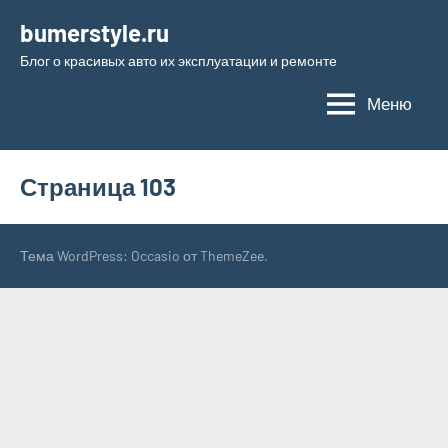
Перейти
bumerstyle.ru
к
Блог о красивых авто их эксплуатации и ремонте
содержимому
Меню
Страница 103
Тема WordPress: Occasio от ThemeZee.