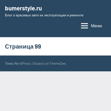
Перейти
bumerstyle.ru
к
Блог о красивых авто их эксплуатации и ремонте
содержимому
Меню
Страница 99
Тема WordPress: Occasio от ThemeZee.