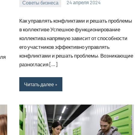
Советы бизнеса
24 апреля 2024
bumerstyle_r
Нет
комментариев
Как управлять конфликтами и решать проблемы
в коллективе Успешное функционирование
коллектива напрямую зависит от способности
его участников эффективно управлять
конфликтами и решать проблемы. Возникающие
для
разногласия […]
Читать далее