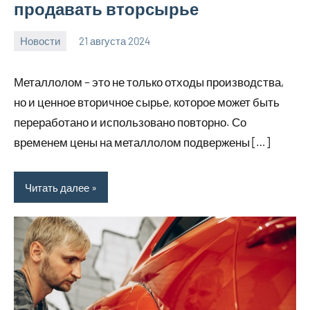
продавать вторсырье
Новости
21 августа 2024
Avtor
Нет
комментариев
Металлолом – это не только отходы производства,
но и ценное вторичное сырье, которое может быть
переработано и использовано повторно. Со
временем цены на металлолом подвержены […]
Читать далее