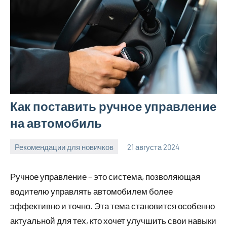
Как поставить ручное управление
на автомобиль
Рекомендации для новичков
21 августа 2024
Avtor
Нет
комментариев
Ручное управление – это система, позволяющая
водителю управлять автомобилем более
эффективно и точно. Эта тема становится особенно
актуальной для тех, кто хочет улучшить свои навыки