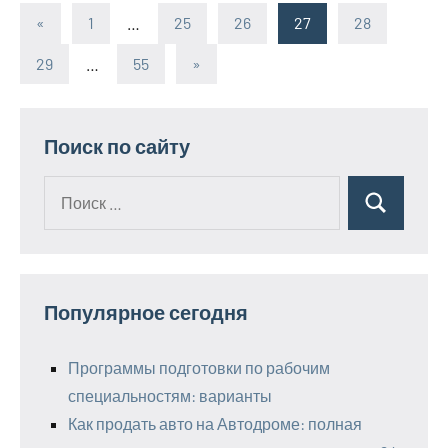
«
Предыдущие
1
…
25
26
27
28
Пагинация
записи
29
…
55
Следующие
»
записей
записи
Поиск по сайту
Поиск
Поиск
для:
Популярное сегодня
Программы подготовки по рабочим
специальностям: варианты
Как продать авто на Автодроме: полная