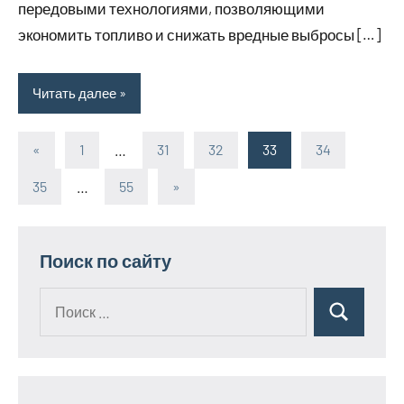
передовыми технологиями, позволяющими
экономить топливо и снижать вредные выбросы […]
Читать далее
«
Предыдущие
1
…
31
32
33
34
Пагинация
записи
35
…
55
Следующие
»
записей
записи
Поиск по сайту
Поиск
Поиск
для: