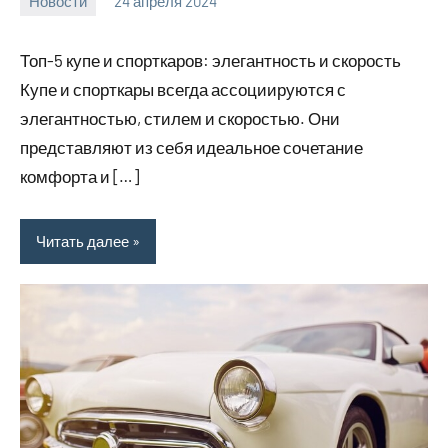
Новости
24 апреля 2024
bumerstyle_r
Нет
комментариев
Топ-5 купе и спорткаров: элегантность и скорость
Купе и спорткары всегда ассоциируются с
элегантностью, стилем и скоростью. Они
представляют из себя идеальное сочетание
комфорта и […]
Читать далее