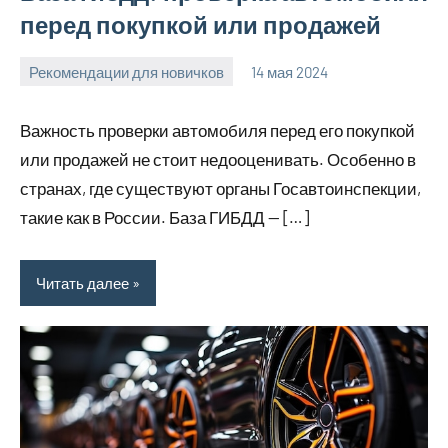
перед покупкой или продажей
Рекомендации для новичков
14 мая 2024
Avtor
Нет
комментариев
Важность проверки автомобиля перед его покупкой
или продажей не стоит недооценивать. Особенно в
странах, где существуют органы Госавтоинспекции,
такие как в России. База ГИБДД — […]
Читать далее