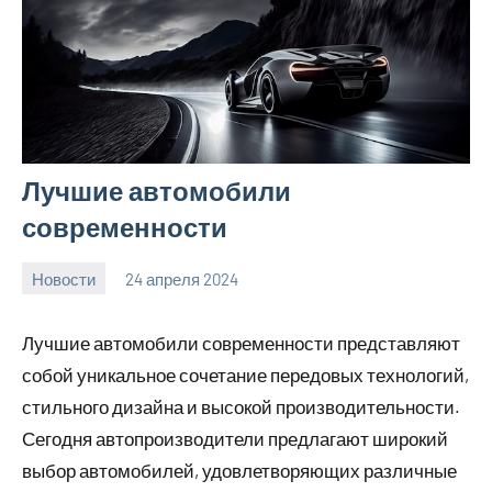
Лучшие автомобили
современности
Новости
24 апреля 2024
bumerstyle_r
Нет
комментариев
Лучшие автомобили современности представляют
собой уникальное сочетание передовых технологий,
стильного дизайна и высокой производительности.
Сегодня автопроизводители предлагают широкий
выбор автомобилей, удовлетворяющих различные