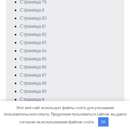
Страница 79
Страница 8
Страница 80
Страница 81
Страница 82
Страница 83
Страница 84
Страница 85
Страница 86
Страница 87
Страница 88
Страница 89
Страница 9
Страница 90
Этот веб-сайт использует файлы cookie для улучшения
пользовательского опыта. Продолжая пользоваться сайтом, вы даете
Страница 91
согласие на использование файлов cookie.
OK
Страница 92