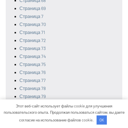
Страница 68
Страница 69
Страница 7
Страница 70
Страница 71
Страница 72
Страница 73
Страница 74
Страница 75
Страница 76
Страница 77
Страница 78
Страница 79
Страница 8
Этот веб-сайт использует файлы cookie для улучшения
Страница 80
пользовательского опыта. Продолжая пользоваться сайтом, вы даете
Страница 81
согласие на использование файлов cookie.
OK