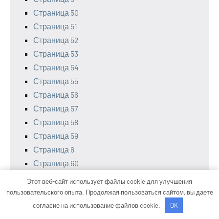
Страница 50
Страница 51
Страница 52
Страница 53
Страница 54
Страница 55
Страница 56
Страница 57
Страница 58
Страница 59
Страница 6
Страница 60
Страница 61
Этот веб-сайт использует файлы cookie для улучшения
Страница 62
пользовательского опыта. Продолжая пользоваться сайтом, вы даете
Страница 63
согласие на использование файлов cookie.
OK
Страница 64